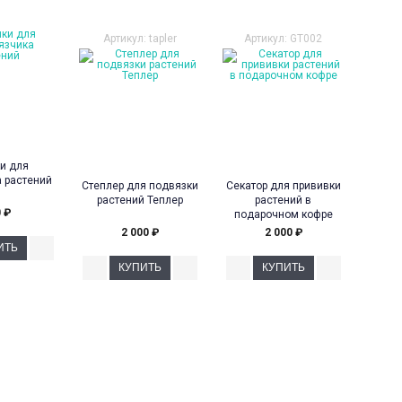
Артикул: tapler
Артикул: GT002
и для
 растений
Степлер для подвязки
Секатор для прививки
растений Теплер
растений в
0
₽
подарочном кофре
2 000
₽
2 000
₽